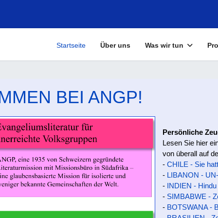
Startseite
Über uns
Was wir tun
Pro
MMEN BEI ANGP!
Persönliche Zeu
Lesen Sie hier ei
von überall auf de
-
CHILE - Sie hat
-
LIBANON - UN-S
-
INDIEN - Hindu e
-
SIMBABWE - Zeug
-
BOTSWANA - Bes
-
BRASILIEN - Zer