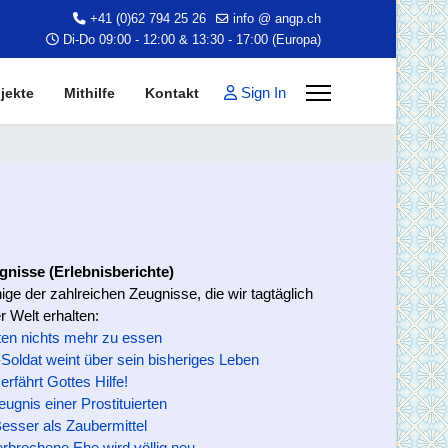
+41 (0)62 794 25 26
info @ angp.ch
Di-Do 09:00 - 12:00 & 13:30 - 17:00 (Europa)
Sign In
jekte
Mithilfe
Kontakt
gnisse (Erlebnisberichte)
nige der zahlreichen Zeugnisse, die wir tagtäglich
r Welt erhalten:
ten nichts mehr zu essen
oldat weint über sein bisheriges Leben
rfährt Gottes Hilfe!
nis einer Prostituierten
ser als Zaubermittel
brochene Ehe wird völlig neu